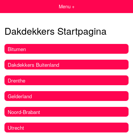
Menu +
Dakdekkers Startpagina
Bitumen
Dakdekkers Buitenland
Drenthe
Gelderland
Noord-Brabant
Utrecht